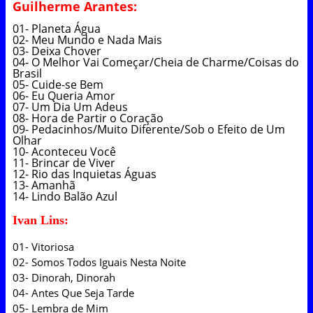
Guilherme Arantes
:
01- Planeta Água
02- Meu Mundo e Nada Mais
03- Deixa Chover
04- O Melhor Vai Começar/Cheia de Charme/Coisas do
Brasil
05- Cuide-se Bem
06- Eu Queria Amor
07- Um Dia Um Adeus
08- Hora de Partir o Coração
09- Pedacinhos/Muito Diferente/Sob o Efeito de Um
Olhar
10- Aconteceu Você
11- Brincar de Viver
12- Rio das Inquietas Águas
13- Amanhã
14- Lindo Balão Azul
Ivan Lins
:
01- Vitoriosa
02- Somos Todos Iguais Nesta Noite
03- Dinorah, Dinorah
04- Antes Que Seja Tarde
05- Lembra de Mim