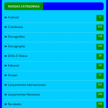
NOSSAS CATEGORIAS
2
Android
833
Coletâneas
158
Discografias
243
Discography
28
DVDs E Vídeos
24
Editorial
27
Gospel
321
Lançamentos Internacionais
250
Lançamentos Nacionais
166
Raridades