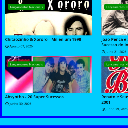
Lançamentos Nacionais
Lançamentos N
Chitãozinho & Xororó - Millenium 1998
João Penca e
Sucesso do In
Agosto 07, 2026
Julho 21, 2026
Lançamentos Nacionais
Lançamentos N
Absyntho - 20 Super Sucessos
Renato e Seus
2001
Junho 30, 2026
Junho 29, 2026