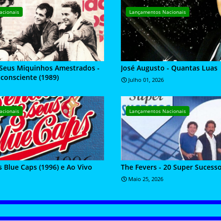
acionais
Lançamentos Nacionais
 Seus Miquinhos Amestrados -
José Augusto - Quantas Luas
consciente (1989)
Julho 01, 2026
acionais
Lançamentos Nacionais
 Blue Caps (1996) e Ao Vivo
The Fevers - 20 Super Sucesso
Maio 25, 2026