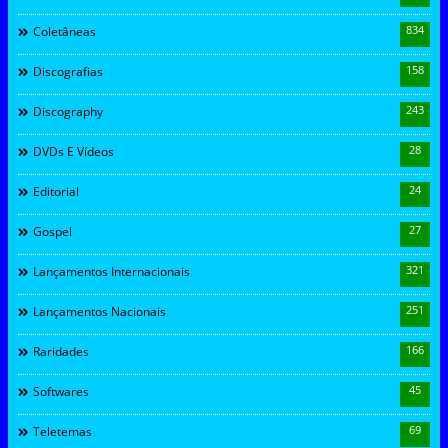
834
Coletâneas
158
Discografias
243
Discography
28
DVDs E Vídeos
24
Editorial
27
Gospel
321
Lançamentos Internacionais
251
Lançamentos Nacionais
166
Raridades
45
Softwares
69
Teletemas