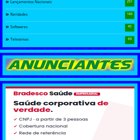
251
Lançamentos Nacionais
166
Raridades
45
Softwares
69
Teletemas