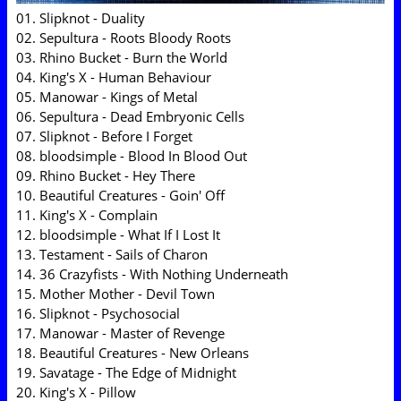
01. Slipknot - Duality
02. Sepultura - Roots Bloody Roots
03. Rhino Bucket - Burn the World
04. King's X - Human Behaviour
05. Manowar - Kings of Metal
06. Sepultura - Dead Embryonic Cells
07. Slipknot - Before I Forget
08. bloodsimple - Blood In Blood Out
09. Rhino Bucket - Hey There
10. Beautiful Creatures - Goin' Off
11. King's X - Complain
12. bloodsimple - What If I Lost It
13. Testament - Sails of Charon
14. 36 Crazyfists - With Nothing Underneath
15. Mother Mother - Devil Town
16. Slipknot - Psychosocial
17. Manowar - Master of Revenge
18. Beautiful Creatures - New Orleans
19. Savatage - The Edge of Midnight
20. King's X - Pillow