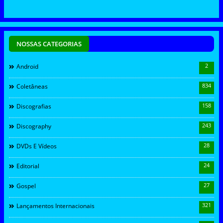
NOSSAS CATEGORIAS
2
Android
834
Coletâneas
158
Discografias
243
Discography
28
DVDs E Vídeos
24
Editorial
27
Gospel
321
Lançamentos Internacionais